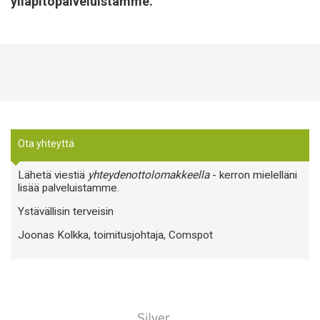
ylläpitopalveluistamme.
Ota yhteyttä
Lähetä viestiä
yhteydenottolomakkeella
- kerron mielelläni
lisää palveluistamme.
Ystävällisin terveisin
Joonas Kolkka, toimitusjohtaja, Comspot