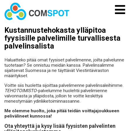
Skip
to
content
Kustannustehokasta ylläpitoa
fyysisille palvelimille turvallisesta
palvelinsalista
Haluatteko pitää omat fyysiset palvelimenne, joilta palvelunne
tuotetaan? Se onnistuu meidän kanssa. Palvelinsalimme
sijaitsevat Suomessa ja ne täyttävät Viestintäviraston
määritykset.
Voitte siis huoletta sijoittaa palvelimenne palvelinsaleihimme.
TEHOTOIMISTO
-palvelumme huolehtii palvelimienne
valvonnasta ja ylläpidosta, jolloin te voitte keskittyä
menestymään ydinliiketoiminnassanne.
Me olemme huolto, joka pitää teidän voittajajoukkueen
pelivälineet kunnossa!
Ota yhteyttä ja kysy lisää fyysisten palvelinten